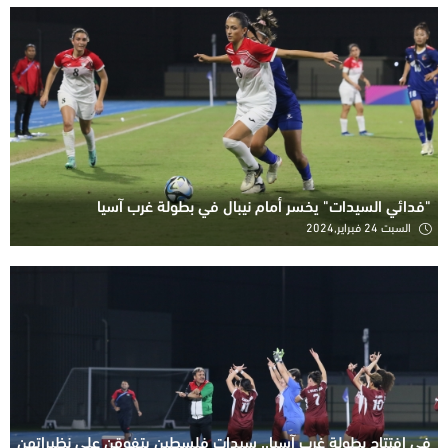
"فدائي السيدات" يخسر أمام نيبال في بطولة غرب آسيا
السبت 24 فبراير,2024
في افتتاح بطولة غرب آسيا.. سيدات فلسطين يتفوقن على نظيراتهن