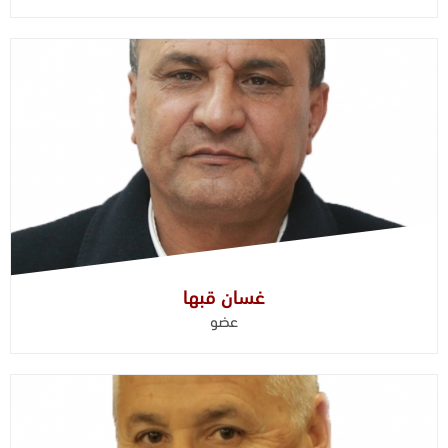
غسان قبها
عضو