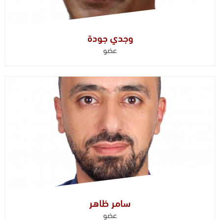
وجدي جودة
عضو
سامر ظاهر
عضو