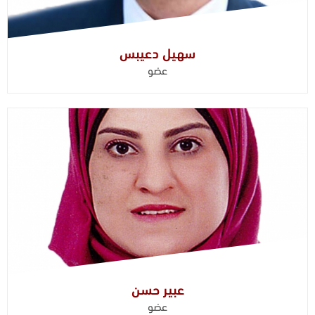
سهيل دعيبس
عضو
عبير حسن
عضو