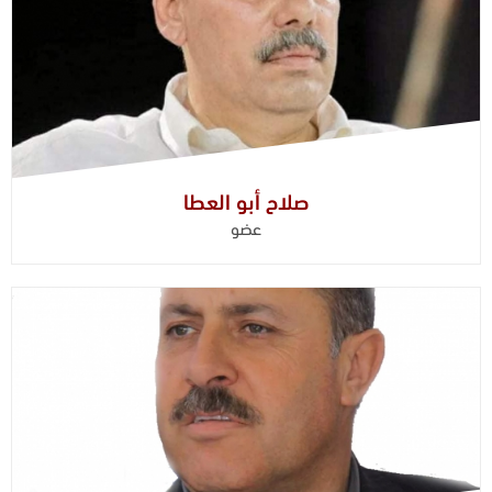
صلاح أبو العطا
عضو