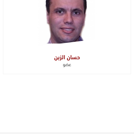
حسان الزبن
عضو