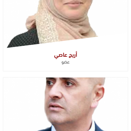
أريج عاصي
عضو