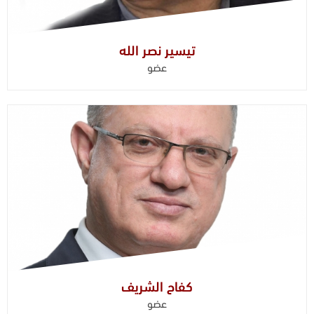
تيسير نصر الله
عضو
كفاح الشريف
عضو