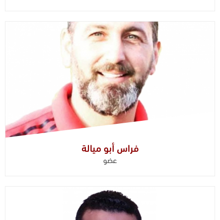
فراس أبو ميالة
عضو