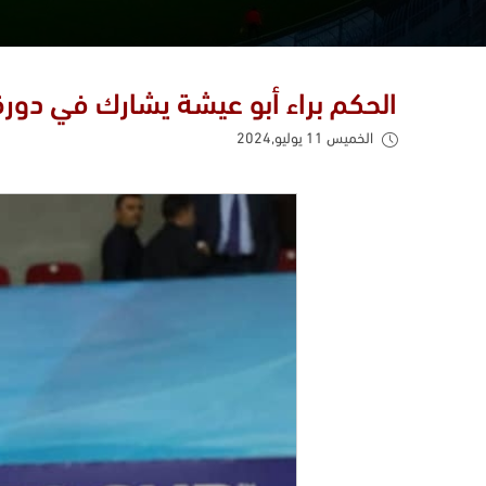
الحكم براء أبو عيشة يشارك في دورة الـVAR بالبح
الخميس 11 يوليو,2024