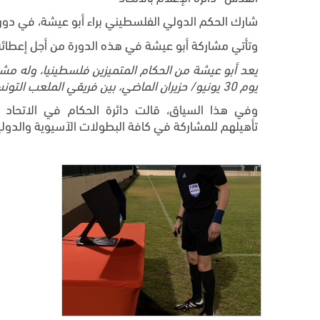
شارك الحكم الدولي الفلسطيني براء أبو عيشة، في دورة (حكم الفيديو المساعد VAR) والتي عقد
وتأتي مشاركة أبو عيشة في هذه الدورة من أجل إعطائه رخصة الـVAR حتى يتسنى له المشاركة في البطولات ال
يعد أبو عيشة من الحكام المتميزين فلسطينيا، وله مشا
يوم 30 يونيو/ حزيران الماضي، بين فريقي الملعب التونسي والنادي البنزرتي.
وفي هذا السياق، قالت دائرة الحكام في الاتحاد 
تأهيلهم للمشاركة في كافة البطولات الآسيوية والدولي