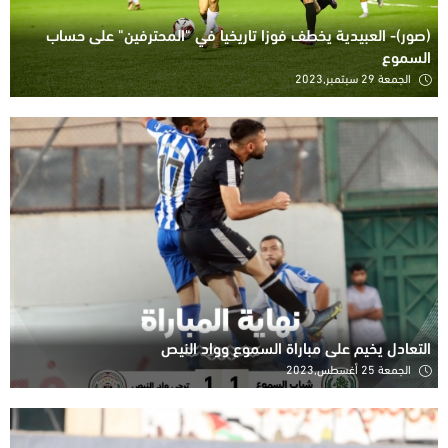
(صور)- العبيدية يخطف فوزا تاريخيا في "المحترفين" على حساب
السموع
الجمعة 29 سبتمبر,2023
التعادل يخيم على مباراة السموع وواد النيص
الجمعة 25 أغسطس,2023