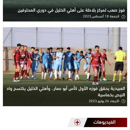
فوز صعب لمركز بلاطة على أهلي الخليل في دوري المحترفين
الجمعة 18 أغسطس,2023
العبيدية يحقق فوزه الأول كأس أبو عمار.. وأهلي الخليل يكتسح واد
النيص بخماسية
الأربعاء 26 يوليو,2023
الفيديوهات