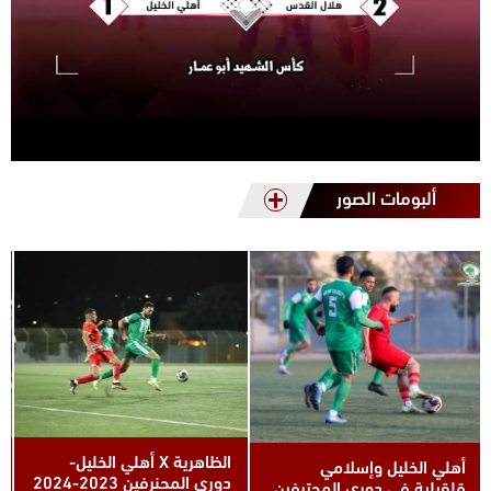
ألبومات الصور
كأس أبو عمار 2023.. هلال
الظاهرية X أهلي الخليل-
القدس X أهلي الخليل
دوري المحنرفين 2023-2024