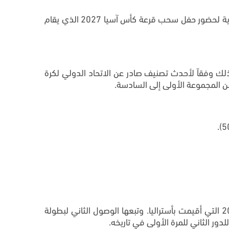
غادر المدير الفني للمنتخب الوطني إيهاب أبو جزر، ومدير المنتخب محمد شطارة، اليوم الجمعة، إلى المملكة العربية السعودية لحضور حفل سحب قرعة كأس آسيا 2027 الذي يقام
لك وفقاً لأحدث تصنيف صادر عن الاتحاد الدولي لكرة
ن المجموعة الأولى إلى السادسة.
ويستعد الفدائي لمشاركته الرابعة على التوالي في المسابقة الأهم قاريا، حيث كانت المشاركة الأولى في نسخة عام 2015 التي أقيمت بأستراليا. وتبعها الوصول الثاني لبطولة