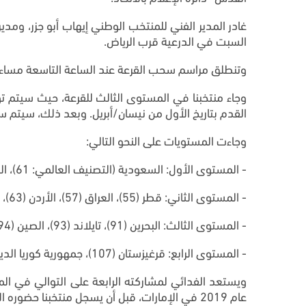
السبت في الدرعية قرب الرياض.
وتنطلق مراسم سحب القرعة عند الساعة التاسعة مساء
وجاء منتخبنا في المستوى الثالث للقرعة، حيث سيتم ت
القدم بتاريخ الأول من نيسان/أبريل. وبعد ذلك، سيتم
وجاءت المستويات على النحو التالي:
- المستوى الأول: السعودية (التصنيف العالمي: 61)، اليابان (18)، إيران (21)، جمهورية كوريا (25)، أستراليا (27)، أوزبكستان (50).
- المستوى الثاني: قطر (55)، العراق (57)، الأردن (63)، الإمارات (68)، عُمان (79)، سوريا (84).
- المستوى الثالث: البحرين (91)، تايلاند (93)، الصين (94)، فلسطين (95)، فيتنام (99)، طاجيكستان (103).
- المستوى الرابع: قرغيزستان (107)، جمهورية كوريا الديمقراطية الشعبية (118)، إندونيسيا (122)، الكويت (134).
عام 2019 في الإمارات، قبل أن يسجل منتخبنا حضوره الأبرز خلال النسخة الماضية التي استضافتها قطر مطلع 2024، بتأهله للدور الثاني للمرة الأولى في تاريخه.