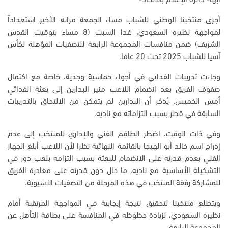
أبها- دائرة الإعلام بالاتحاد-
أجرى منتخبنا الوطني للشباب مساء الجمعة مرانه الأخير استعداداً
لمواجهة نظيره السعودي، غدا السبت (8 مساء بتوقيت القدس
الشريف) ضمن منافسات المجموعة الرابعة للتصفيات المؤهلة لكأس
آسيا للشباب 2025 تحت 20 عاما.
وجاءت تدريبات الفدائي في أجواء حماسية وجدية، خاصة مع اكتمال
صفوف الفريق بعد انضمام اللاعب منير البدارين إلى بعثة الفدائي
أمس الخميس. يُذكر أن البدارين لم يتمكن من الالتحاق بالتدريبات
السابقة في قطر بسبب التزاماته مع ناديه.
وفي ذات الوقت، اضطر الطاقم الفني والإداري للمنتخب إلى عدم
إدراج اسم خالد أبو الهيجا بالقائمة النهائية نظرا لأن اللاعب أبلغ الجهاز
الفني بعدم قدرته على الانضمام للبعثة بسبب التزامه بلعب دور في
التشكيلة الأساسية مع ناديه، ما حال دون قدرته على مغادرة الفريق
للمشاركة رفقة المنتخب في هذه المرحلة من التصفيات الآسيوية.
ويتطلع منتخبنا لتحقيق نتيجة إيجابية في المواجهة المرتقبة أمام
نظيره السعودي، لزيادة حظوظه في المنافسة على بطاقة التأهل عن