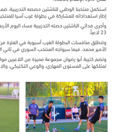
إطار استعداداته للمشاركة في بطولة غرب آسيا للمنتخبات تحت 17 عاماً والتي تستض
وأجرى فدائي الناشئين حصته التدريبية مساء اليوم الأر
23 لاعباً.
الأمير محمد، فيما سيواجه المنتخب السوري في ثاني اللقاءات يوم 5 أيلول/ سبتمبر على نفس الملعب، ضمن مناف
وتضم كتيبة أبو رضوان مجموعة مميزة من اللاعبين مواليد 2008 و9
تمتلكها على المستوى المهاري، والوعي التكتيكي، والان