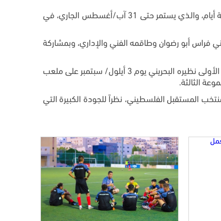
استكمل منتخبنا الوطني للناشئين حصصه التدريبية، ضمن معسكره الخارجي الذي يقيمه في العاصمة الأردنية عمّان منذ أربعة أيام، والذي يستمر حتى 31 آب/أغسطس الجاري، في
فني فراس أبو رضوان وطاقمه الفني والإداري، وبمشاركة
وتنطلق منافسات البطولة الغرب آسيوية في الفترة من 2 إلى 11 أيلول/ سبتمبر المقبل، حيث سيلاقي منتخبنا في مواجهته الأولى نظيره البحريني يوم 3 أيلول/ سبتمبر على ملعب
تخب المستقبل الفلسطيني، نظراً للجودة الكبيرة التي