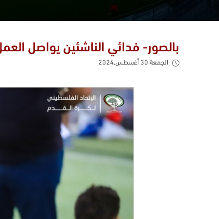
بالصور- فدائي الناشئين يواصل العمل
الجمعة 30 أغسطس,2024