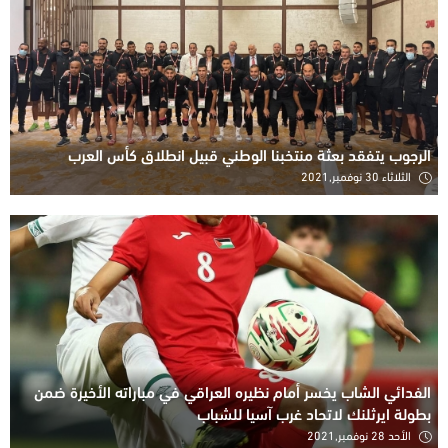
الرجوب يتفقد بعثة منتخبنا الوطني قبيل انطلاق كأس العرب
الثلاثاء 30 نوفمبر,2021
الفدائي الشاب يخسر أمام نظيره العراقي في مباراته الأخيرة ضمن
بطولة ايرثلنك لاتحاد غرب آسيا للشباب
الأحد 28 نوفمبر,2021